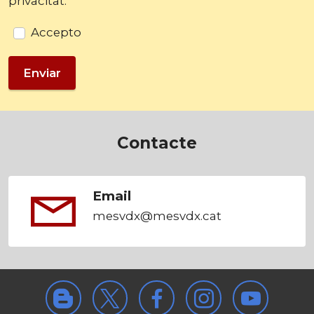
privacitat.
Accepto
Enviar
Contacte
Email
mesvdx
@
mesvdx.cat